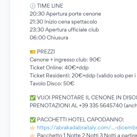
🕦 TIME LINE
20:30 Apertura porte cenone
21:30 Inizio cena spettacolo
23:30 Apertura ufficiale club
06:00 Chiusura
🎫 PREZZI
Cenone + ingresso club: 90€
Ticket Online: 40€+ddp
Ticket Residenti: 20€+ddp (valido solo per i
Tavolo Disco: 50€
✅ VUOI PRENOTARE IL CENONE IN DISCO
PRENOTAZIONI AL +39 335 5645740 (anch
✅ PACCHETTI HOTEL CAPODANNO:
👉🏻
https://abrakadabraitaly.com/...-dice
👉🏻 Pacchetto 1 Notte 2 Notti 3 Notti a parti