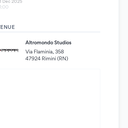
1 Dec 2025
1:00
VENUE
Altromondo Studios
Via Flaminia, 358
47924 Rimini (RN)