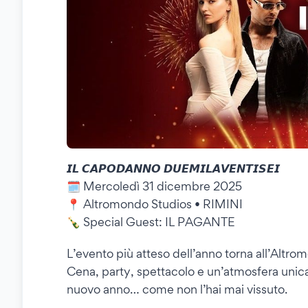
𝙄𝙇 𝘾𝘼𝙋𝙊𝘿𝘼𝙉𝙉𝙊 𝘿𝙐𝙀𝙈𝙄𝙇𝘼𝙑𝙀𝙉𝙏𝙄𝙎𝙀𝙄
🗓️ Mercoledì 31 dicembre 2025
📍 Altromondo Studios • RIMINI
🍾 Special Guest: IL PAGANTE
L’evento più atteso dell’anno torna all’Altro
Cena, party, spettacolo e un’atmosfera unica 
nuovo anno… come non l’hai mai vissuto.