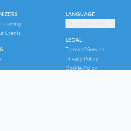
NIZERS
LANGUAGE
Ticketing
English (GB)
ur Events
LEGAL
S
Terms of Service
s
Privacy Policy
Cookie Policy
Service Status
ts
© 2026 Evients® – All rights reserved.