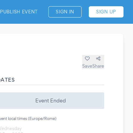
PUBLISH EVENT
SIGN IN
SIGN UP
Save
Share
DATES
Event Ended
vent local times (Europe/Rome)
ednesday