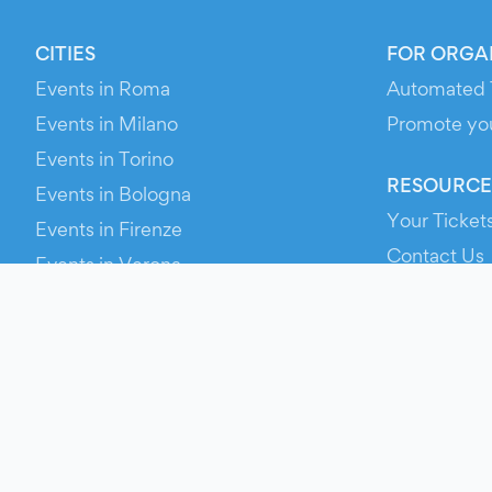
CITIES
FOR ORGA
Events in Roma
Automated 
Events in Milano
Promote yo
Events in Torino
RESOURCE
Events in Bologna
Your Ticket
Events in Firenze
Contact Us
Events in Verona
Help
Newsroom
Media Asse