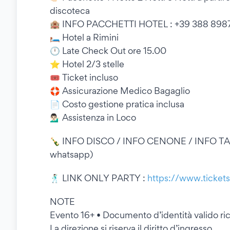
discoteca
🏨 INFO PACCHETTI HOTEL : +39 388 8987
🛏 Hotel a Rimini
🕛 Late Check Out ore 15.00
⭐ Hotel 2/3 stelle
🎟 Ticket incluso
🛟 Assicurazione Medico Bagaglio
📄 Costo gestione pratica inclusa
💁🏻‍♂ Assistenza in Loco
🍾 INFO DISCO / INFO CENONE / INFO TA
whatsapp)
🕺🏻 LINK ONLY PARTY :
https://www.tickets
NOTE
Evento 16+ • Documento d’identità valido ric
La direzione si riserva il diritto d’ingresso.