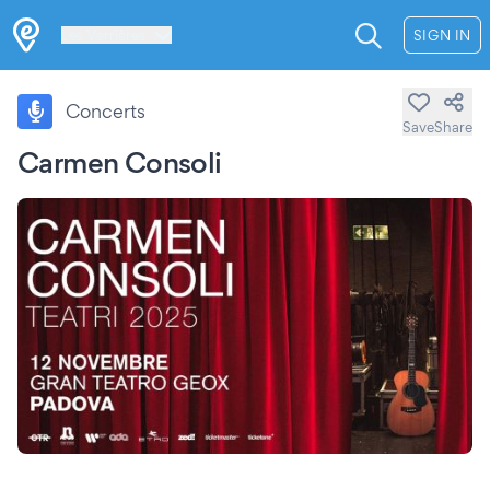
Les Verrières
SIGN IN
Concerts
Save
Share
Carmen Consoli