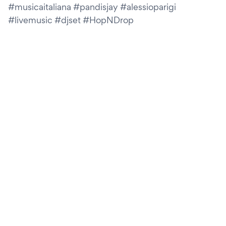
#musicaitaliana #pandisjay #alessioparigi
#livemusic #djset #HopNDrop