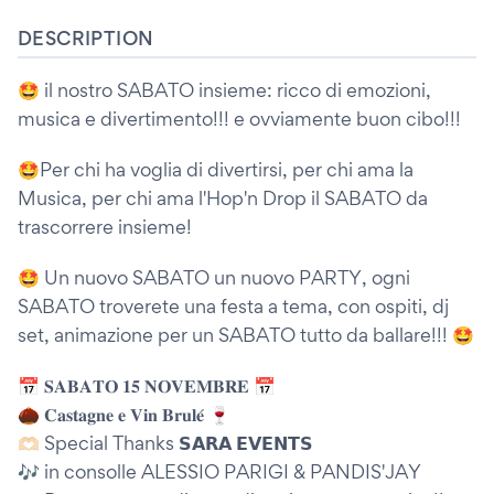
DESCRIPTION
🤩 il nostro SABATO insieme: ricco di emozioni,
musica e divertimento!!! e ovviamente buon cibo!!!
🤩Per chi ha voglia di divertirsi, per chi ama la
Musica, per chi ama l'Hop'n Drop il SABATO da
trascorrere insieme!
🤩 Un nuovo SABATO un nuovo PARTY, ogni
SABATO troverete una festa a tema, con ospiti, dj
set, animazione per un SABATO tutto da ballare!!! 🤩
📅 𝐒𝐀𝐁𝐀𝐓𝐎 𝟏𝟓 𝐍𝐎𝐕𝐄𝐌𝐁𝐑𝐄 📅
🌰 𝐂𝐚𝐬𝐭𝐚𝐠𝐧𝐞 𝐞 𝐕𝐢𝐧 𝐁𝐫𝐮𝐥𝐞́ 🍷
🫶🏻 Special Thanks 𝗦𝗔𝗥𝗔 𝗘𝗩𝗘𝗡𝗧𝗦
🎶 in consolle ALESSIO PARIGI & PANDIS'JAY