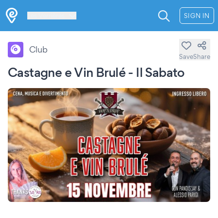
Les Verrières
SIGN IN
Club
Save
Share
Castagne e Vin Brulé - Il Sabato