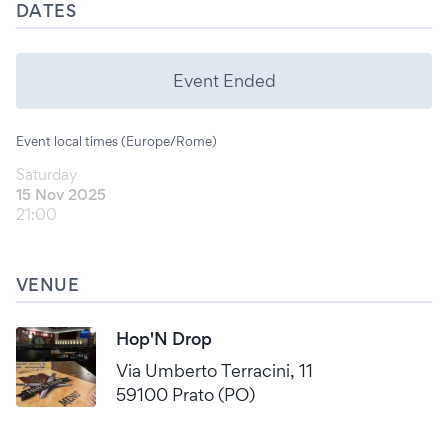
DATES
Event Ended
Event local times (Europe/Rome)
Saturday
15 Nov 2025
21:00
VENUE
Hop'N Drop
Via Umberto Terracini, 11
59100 Prato (PO)