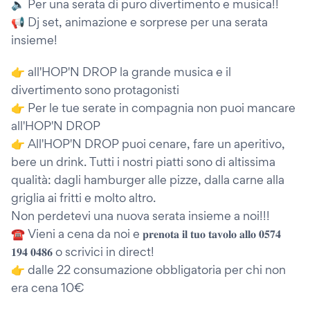
🔈 Per una serata di puro divertimento e musica!!
📢 Dj set, animazione e sorprese per una serata
insieme!
👉 all'HOP'N DROP la grande musica e il
divertimento sono protagonisti
👉 Per le tue serate in compagnia non puoi mancare
all'HOP'N DROP
👉 All'HOP'N DROP puoi cenare, fare un aperitivo,
bere un drink. Tutti i nostri piatti sono di altissima
qualità: dagli hamburger alle pizze, dalla carne alla
griglia ai fritti e molto altro.
Non perdetevi una nuova serata insieme a noi!!!
☎ Vieni a cena da noi e 𝐩𝐫𝐞𝐧𝐨𝐭𝐚 𝐢𝐥 𝐭𝐮𝐨 𝐭𝐚𝐯𝐨𝐥𝐨 𝐚𝐥𝐥𝐨 𝟎𝟓𝟕𝟒
𝟏𝟗𝟒 𝟎𝟒𝟖𝟔 o scrivici in direct!
👉 dalle 22 consumazione obbligatoria per chi non
era cena 10€