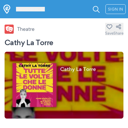
Les Verrières
SIGN IN
Theatre
Save
Share
Cathy La Torre