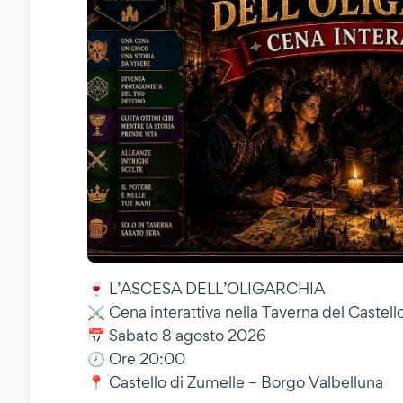
🍷 L’ASCESA DELL’OLIGARCHIA
⚔️ Cena interattiva nella Taverna del Castell
📅 Sabato 8 agosto 2026
🕗 Ore 20:00
📍 Castello di Zumelle – Borgo Valbelluna