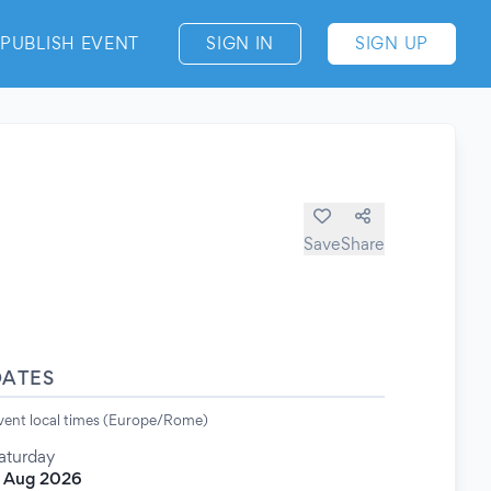
PUBLISH EVENT
SIGN IN
SIGN UP
Save
Share
DATES
vent local times (Europe/Rome)
aturday
 Aug 2026