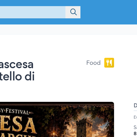
'ascesa
Food
tello di
E
S
8