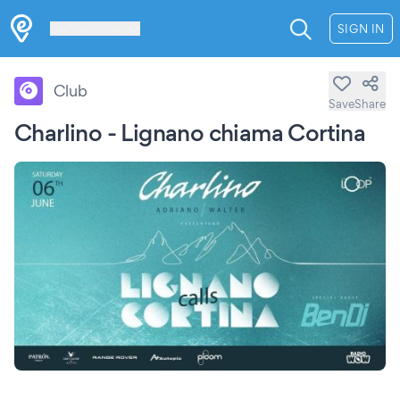
Les Verrières
SIGN IN
Club
Save
Share
Charlino - Lignano chiama Cortina