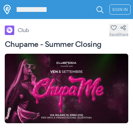
Les Verrières
SIGN IN
Club
Save
Share
Chupame - Summer Closing