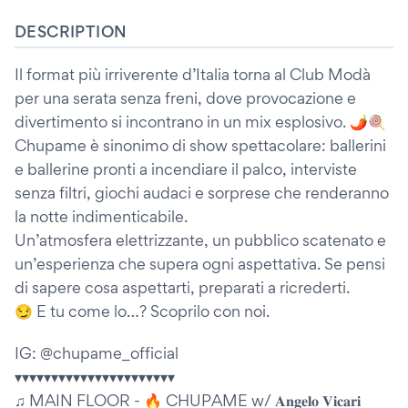
DESCRIPTION
Il format più irriverente d’Italia torna al Club Modà
per una serata senza freni, dove provocazione e
divertimento si incontrano in un mix esplosivo. 🌶🍭
Chupame è sinonimo di show spettacolare: ballerini
e ballerine pronti a incendiare il palco, interviste
senza filtri, giochi audaci e sorprese che renderanno
la notte indimenticabile.
Un’atmosfera elettrizzante, un pubblico scatenato e
un’esperienza che supera ogni aspettativa. Se pensi
di sapere cosa aspettarti, preparati a ricrederti.
😏 E tu come lo…? Scoprilo con noi.
IG: @chupame_official
▾▾▾▾▾▾▾▾▾▾▾▾▾▾▾▾▾▾▾▾▾▾
♫ MAIN FLOOR - 🔥 CHUPAME w/ 𝐀𝐧𝐠𝐞𝐥𝐨 𝐕𝐢𝐜𝐚𝐫𝐢