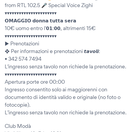
from RTL 102.5 🎤 Special Voice Zighi
▾▾▾▾▾▾▾▾▾▾▾▾▾▾▾▾▾▾▾▾▾▾
𝗢𝗠𝗔𝗚𝗚𝗜𝗢 𝗱𝗼𝗻𝗻𝗮 𝘁𝘂𝘁𝘁𝗮 𝘀𝗲𝗿𝗮
10€ uomo entro l'𝟬𝟭:𝟬𝟬, altrimenti 15€
▾▾▾▾▾▾▾▾▾▾▾▾▾▾▾▾▾▾▾▾▾▾
▶ Prenotazioni
❖ Per informazioni e prenotazioni 𝙩𝙖𝙫𝙤𝙡𝙞:
• 342 574 7494
L'ingresso senza tavolo non richiede la prenotazione.
▾▾▾▾▾▾▾▾▾▾▾▾▾▾▾▾▾▾▾▾▾▾
Apertura porte ore 00:00
Ingresso consentito solo ai maggiorenni con
documento di identità valido e originale (no foto o
fotocopie).
L’ingresso senza tavolo non richiede la prenotazione.
Club Modà