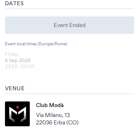
DATES
Event Ended
Event local times (Europe/Rome)
Friday
5 Sep 2025
23:59
00:01
VENUE
Club Modà
Via Milano, 13
22036 Erba (CO)