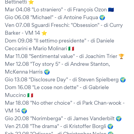
Bettinetti ⭐️
Mar 04.08 "Lo straniero" - di François Ozon 🇪🇺
Gio 06.08 "Michael" - di Antoine Fuqua 🌍
Ven 07.08 Sguardi Freschi: "Obsession" - di Curry
Barker - VM 14 ⭐️
Dom 09.08 "Il settimo presidente" - di Daniele
Ceccarini e Mario Molinari 🇮🇹
Mar 11.08 "Sentimental value" - di Joachim Trier 🏆
Mer 12.08 "Toy story 5" - di Andrew Stanton,
McKenna Harris 🌍
Gio 13.08 "Disclosure Day" - di Steven Spielberg 🌍
Dom 16.08 "Le cose non dette" - di Gabriele
Muccino 🇮🇹
Mar 18.08 "No other choice" - di Park Chan-wook -
VM 14 🌍
Gio 20.08 "Norimberga" - di James Vanderbilt 🌍
Ven 21.08 "The drama" - di Kristoffer Borgli 🌍
Sab 22.08 "Odissea" - di Christopher Nolan 🌍