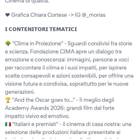
Cinema di qualità.
❤️ Grafica Chiara Cortese -> IG @_morias
𝗜 𝗖𝗢𝗡𝗧𝗘𝗡𝗜𝗧𝗢𝗥𝗜 𝗧𝗘𝗠𝗔𝗧𝗜𝗖𝗜
🌳 "Clima in Proiezione" - Sguardi condivisi fra storie
e scienza. Fondazione CIMA apre un dialogo tra
emozione e conoscenza: immagini, persone e voci
per raccontare il clima e i suoi impatti, per ispirare
scelte consapevoli e azioni sostenibili, per offrire una
visione futura e condivisa, soprattutto per le nuove
generazioni.
🏆 "And the Oscar goes to..." - Il meglio degli
Academy Awards 2026: grandi film dal forte
impatto visivo ed emotivo.
🇮🇹 "Italiani e premiati" - il cinema di casa nostra: una
selezione delle produzioni italiane presentate ai