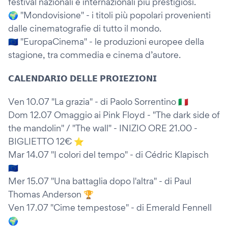
festival nazionali e internazionali più prestigiosi.
🌍 "Mondovisione" - i titoli più popolari provenienti
dalle cinematografie di tutto il mondo.
🇪🇺 "EuropaCinema" - le produzioni europee della
stagione, tra commedia e cinema d’autore.
𝗖𝗔𝗟𝗘𝗡𝗗𝗔𝗥𝗜𝗢 𝗗𝗘𝗟𝗟𝗘 𝗣𝗥𝗢𝗜𝗘𝗭𝗜𝗢𝗡𝗜
Ven 10.07 "La grazia" - di Paolo Sorrentino 🇮🇹
Dom 12.07 Omaggio ai Pink Floyd - "The dark side of
the mandolin" / "The wall" - INIZIO ORE 21.00 -
BIGLIETTO 12€ ⭐️
Mar 14.07 "I colori del tempo" - di Cédric Klapisch
🇪🇺
Mer 15.07 "Una battaglia dopo l'altra" - di Paul
Thomas Anderson 🏆
Ven 17.07 "Cime tempestose" - di Emerald Fennell
🌍