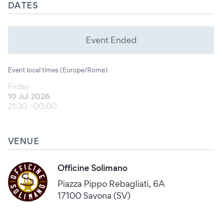
DATES
Event Ended
Event local times (Europe/Rome)
Friday
10 Jul 2026
21:30
00:00
VENUE
Officine Solimano
Piazza Pippo Rebagliati, 6A
17100 Savona (SV)