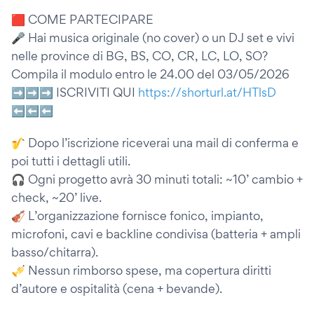
🟥 COME PARTECIPARE
🎤 Hai musica originale (no cover) o un DJ set e vivi
nelle province di BG, BS, CO, CR, LC, LO, SO?
Compila il modulo entro le 24.00 del 03/05/2026
➡️➡️➡️ ISCRIVITI QUI
https://shorturl.at/HTlsD
⬅️⬅️⬅️
🎷 Dopo l’iscrizione riceverai una mail di conferma e
poi tutti i dettagli utili.
🎧 Ogni progetto avrà 30 minuti totali: ~10’ cambio +
check, ~20’ live.
🎻 L’organizzazione fornisce fonico, impianto,
microfoni, cavi e backline condivisa (batteria + ampli
basso/chitarra).
🎺 Nessun rimborso spese, ma copertura diritti
d’autore e ospitalità (cena + bevande).