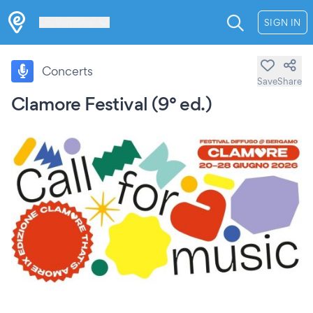
Les Verrières
SIGN IN
Concerts
Save
Share
Clamore Festival (9° ed.)