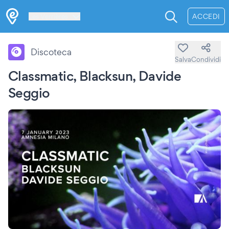
Les Verrières
ACCEDI
Discoteca
Salva
Condividi
Classmatic, Blacksun, Davide
Seggio