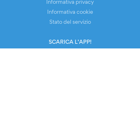
Informativa privacy
Informativa cookie
Stato del servizio
SCARICA L’APP!
ORGANIZZATORI
Biglietteria automatizzata
Promuovi i tuoi eventi
RISORSE