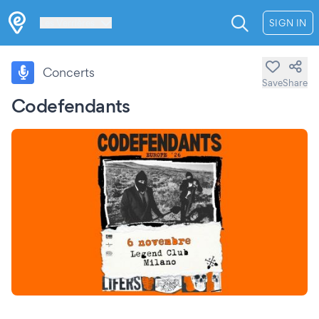
Les Verrières
SIGN IN
Concerts
Save
Share
Codefendants