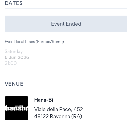
DATES
Event Ended
Event local times (Europe/Rome)
Saturday
6 Jun 2026
21:00
VENUE
Hana-Bi
Viale della Pace, 452
48122 Ravenna (RA)