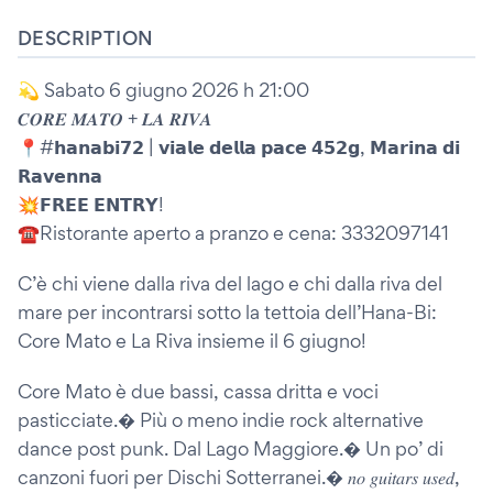
DESCRIPTION
💫 Sabato 6 giugno 2026 h 21:00
𝑪𝑶𝑹𝑬 𝑴𝑨𝑻𝑶 + 𝑳𝑨 𝑹𝑰𝑽𝑨
📍#𝗵𝗮𝗻𝗮𝗯𝗶𝟳𝟮 | 𝘃𝗶𝗮𝗹𝗲 𝗱𝗲𝗹𝗹𝗮 𝗽𝗮𝗰𝗲 𝟰𝟱𝟮𝗴, 𝗠𝗮𝗿𝗶𝗻𝗮 𝗱𝗶
𝗥𝗮𝘃𝗲𝗻𝗻𝗮
💥𝗙𝗥𝗘𝗘 𝗘𝗡𝗧𝗥𝗬!
☎️Ristorante aperto a pranzo e cena: 3332097141
C’è chi viene dalla riva del lago e chi dalla riva del
mare per incontrarsi sotto la tettoia dell’Hana-Bi:
Core Mato e La Riva insieme il 6 giugno!
Core Mato è due bassi, cassa dritta e voci
pasticciate.� Più o meno indie rock alternative
dance post punk. Dal Lago Maggiore.� Un po’ di
canzoni fuori per Dischi Sotterranei.� 𝑛𝑜 𝑔𝑢𝑖𝑡𝑎𝑟𝑠 𝑢𝑠𝑒𝑑,