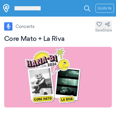
Les Verrières
SIGN IN
Concerts
Save
Share
Core Mato + La Riva