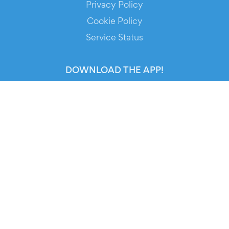
Privacy Policy
Cookie Policy
Service Status
DOWNLOAD THE APP!
FOR ORGANIZERS
Automated Ticketing
Promote your Events
RESOURCES