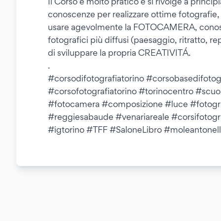
Il Corso è molto pratico e si rivolge a princi
conoscenze per realizzare ottime fotografi
usare agevolmente la FOTOCAMERA, conosce
fotografici più diffusi (paesaggio, ritratto, re
di sviluppare la propria CREATIVITÁ.
.
#corsodifotografiatorino #corsobasedifotogr
#corsofotografiatorino #torinocentro #scuo
#fotocamera #composizione #luce #fotograf
#reggiesabaude #venariareale #corsifotogra
#igtorino #TFF #SaloneLibro #moleantonell