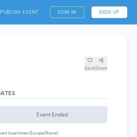
PUBLISH EVENT
SIGN IN
SIGN UP
Save
Share
DATES
Event Ended
vent local times (Europe/Rome)