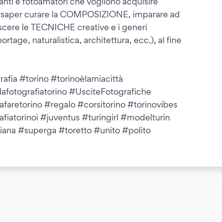
pianti e fotoamatori che vogliono acquisire
e, saper curare la COMPOSIZIONE, imparare ad
re le TECNICHE creative e i generi
portage, naturalistica, architettura, ecc.), al fine
afia #torino #torinoèlamiacittà
lafotografiatorino #UsciteFotografiche
aretorino #regalo #corsitorino #torinovibes
fiatorinoi #juventus #turingirl #modelturin
iana #superga #toretto #unito #polito