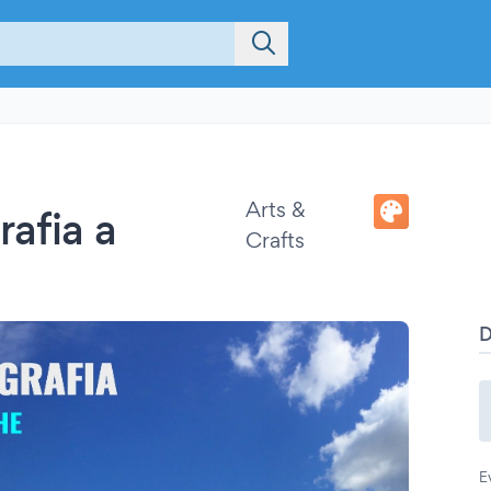
Arts &
rafia a
Crafts
E