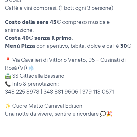
Caffè e vini compresi. (1 bott ogni 3 persone)
𝗖𝗼𝘀𝘁𝗼 𝗱𝗲𝗹𝗹𝗮 𝘀𝗲𝗿𝗮 𝟰𝟱€ compreso musica e
animazione.
𝗖𝗼𝘀𝘁𝗮 𝟰𝟬€ 𝘀𝗲𝗻𝘇𝗮 𝗶𝗹 𝗽𝗿𝗶𝗺𝗼.
𝗠𝗲𝗻𝘂̀ 𝗣𝗶𝘇𝘇𝗮 con aperitivo, bibita, dolce e caffè 𝟯𝟬€
📍 Via Cavalieri di Vittorio Veneto, 95 – Cusinati di
Rosà (VI) ❄️
🛣 SS Cittadella Bassano
📞 Info & prenotazioni:
348 225 8978 | 348 881 9606 | 379 118 0671
✨ Cuore Matto Carnival Edition
Una notte da vivere, sentire e ricordare 💭🎉