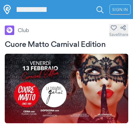
Les Verrières
SIGN IN
Club
Save
Share
Cuore Matto Carnival Edition