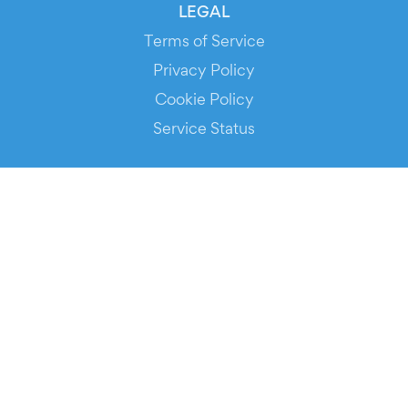
LEGAL
Terms of Service
Privacy Policy
Cookie Policy
Service Status
DOWNLOAD THE APP!
FOR ORGANIZERS
Automated Ticketing
Promote your Events