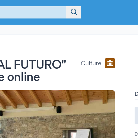
AL FUTURO"
Culture
e online
E