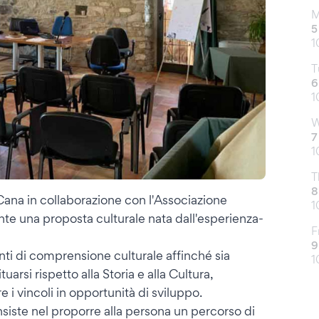
M
5
1
T
6
1
W
7
1
T
8
Cana in collaborazione con l'Associazione
1
te una proposta culturale nata dall'esperienza-
F
9
enti di comprensione culturale affinché sia
1
tuarsi rispetto alla Storia e alla Cultura,
e i vincoli in opportunità di sviluppo.
nsiste nel proporre alla persona un percorso di