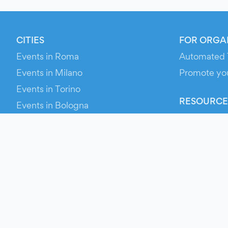
CITIES
FOR ORGA
Events in Roma
Automated 
Events in Milano
Promote yo
Events in Torino
RESOURCE
Events in Bologna
Your Ticket
Events in Firenze
Contact Us
Events in Verona
Help
Newsroom
Media Asse