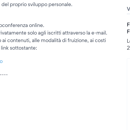
el proprio sviluppo personale.
F
eoconferenza online.
F
vatamente solo agli iscritti attraverso la e-mail.
ai contenuti, alle modalità di fruizione, ai costi
L
2
l link sottostante:
po
----