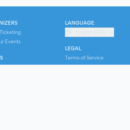
NIZERS
LANGUAGE
Ticketing
English (GB)
ur Events
LEGAL
S
Terms of Service
s
Privacy Policy
Cookie Policy
Service Status
ts