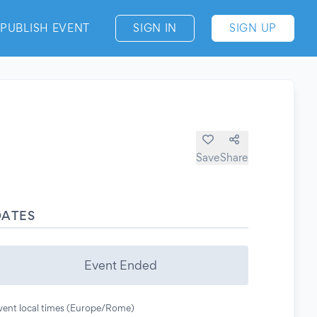
PUBLISH EVENT
SIGN IN
SIGN UP
Save
Share
DATES
Event Ended
vent local times (Europe/Rome)