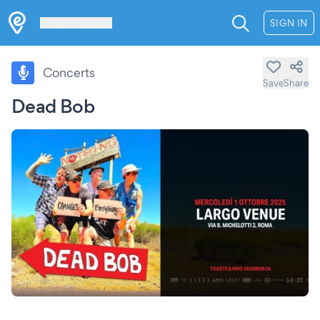
Les Verrières
SIGN IN
Concerts
Save
Share
Dead Bob