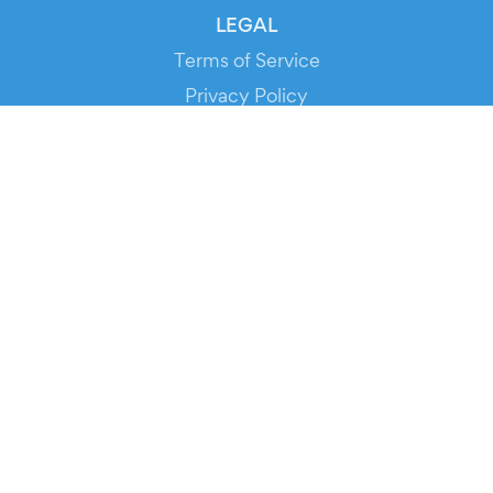
LEGAL
Terms of Service
Privacy Policy
Cookie Policy
Service Status
DOWNLOAD THE APP!
FOR ORGANIZERS
Automated Ticketing
Promote your Events