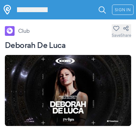
Les Verrières
SIGN IN
Club
Save
Share
Deborah De Luca