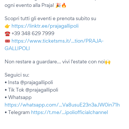
ogni evento alla Praja! 🎉🔥
Scopri tutti gli eventi e prenota subito su
👉
https://linktr.ee/prajagallipoli
☎ +39 348 629 7999
🎟
https://www.ticketsms.it/...tion/PRAJA-
GALLIPOLI
Non restare a guardare… vivi l'estate con noi🙌
Seguici su:
• Insta @prajagallipoli
• Tik Tok @prajagallipoli
• Whatsapp
https://whatsapp.com/...Va8usuE23n3aJW0in71h
• Telegram
https://t.me/...ipoliofficialchannel