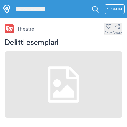
Les Verrières
SIGN IN
Theatre
Save
Share
Delitti esemplari