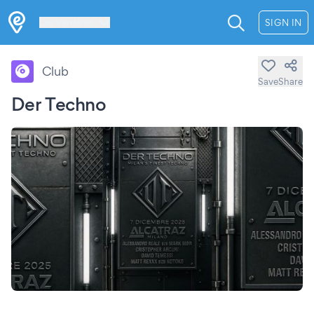
Les Verrières
SIGN IN
Club
Save
Share
Der Techno