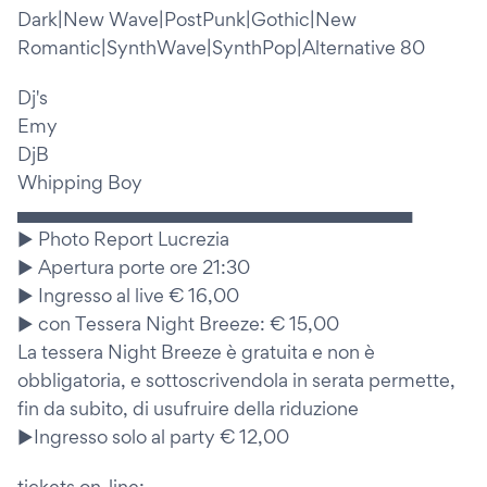
Dark|New Wave|PostPunk|Gothic|New
Romantic|SynthWave|SynthPop|Alternative 80
Dj's
Emy
DjB
Whipping Boy
▄▄▄▄▄▄▄▄▄▄▄▄▄▄▄▄▄▄▄▄▄▄▄▄▄▄▄▄▄▄▄▄▄
► Photo Report Lucrezia
► Apertura porte ore 21:30
► Ingresso al live € 16,00
► con Tessera Night Breeze: € 15,00
La tessera Night Breeze è gratuita e non è
obbligatoria, e sottoscrivendola in serata permette,
fin da subito, di usufruire della riduzione
►Ingresso solo al party € 12,00
tickets on-line: