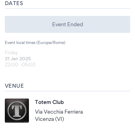
DATES
Event Ended
Event local times (Europe/Rome)
Friday
31 Jan 2025
22:00
05:00
VENUE
Totem Club
Via Vecchia Ferriera
Vicenza (VI)