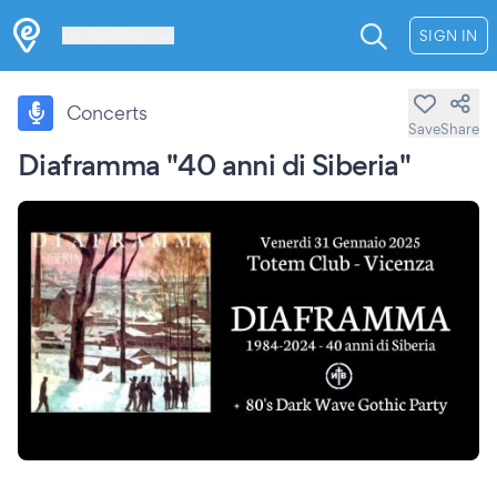
Les Verrières
SIGN IN
Concerts
Save
Share
Diaframma "40 anni di Siberia"