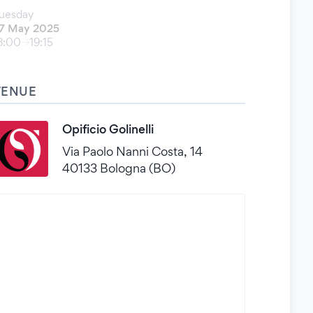
uesday
7 May 2025
8:00
19:15
VENUE
Opificio Golinelli
Via Paolo Nanni Costa, 14
40133 Bologna (BO)