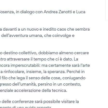
osenza, in dialogo con Andrea Zanotti e Luca
ora davanti a un nuovo e inedito caos che sembra
a dell’avventura umana, che coinvolge e
tro destino collettivo, dobbiamo almeno cercare
tro attraversare il tempo che ci è dato. La
ancora imperscrutabili: ma certamente sarà l’arte
 e a rinfocolare, insieme, la speranza. Perché in
l filo che lega il senso delle cose, coniugando
rogresso dell’umanità, persino in un contesto,
nziale accelerazione della tecnica.
delle conferenze sarà possibile visitare la
mento di una guida esperta.