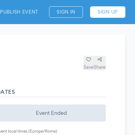
PUBLISH EVENT
SIGN IN
SIGN UP
Save
Share
DATES
Event Ended
vent local times (Europe/Rome)