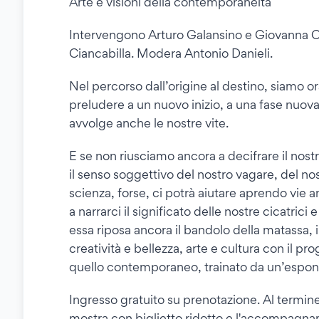
Arte e visioni della contemporaneità
Intervengono Arturo Galansino e Giovanna C
Ciancabilla. Modera Antonio Danieli.
Nel percorso dall’origine al destino, siamo 
preludere a un nuovo inizio, a una fase nuov
avvolge anche le nostre vite.
E se non riusciamo ancora a decifrare il nos
il senso soggettivo del nostro vagare, del nos
scienza, forse, ci potrà aiutare aprendo vie 
a narrarci il significato delle nostre cicatrici
essa riposa ancora il bandolo della matassa, i
creatività e bellezza, arte e cultura con il p
quello contemporaneo, trainato da un’espone
Ingresso gratuito su prenotazione. Al termine 
mostra con biglietto ridotto e l'accompagna