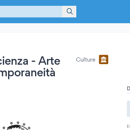
cienza - Arte
Culture
emporaneità
E