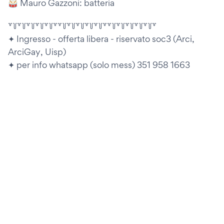
🥁 Mauro Gazzoni: batteria
꒷꒦꒷꒦꒷꒦꒷꒦꒷꒦꒷꒷꒦꒷꒦꒷꒦꒷꒦꒷꒦꒷꒷꒦꒷꒦꒷꒦꒷꒦꒷꒦꒷
✦ Ingresso - offerta libera - riservato soc3 (Arci,
ArciGay, Uisp)
✦ per info whatsapp (solo mess) 351 958 1663