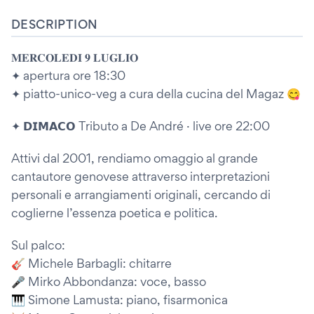
DESCRIPTION
𝐌𝐄𝐑𝐂𝐎𝐋𝐄𝐃𝐈 𝟗 𝐋𝐔𝐆𝐋𝐈𝐎
✦ apertura ore 18:30
✦ piatto-unico-veg a cura della cucina del Magaz 😋
✦ 𝗗𝗜𝗠𝗔𝗖𝗢 Tributo a De André · live ore 22:00
Attivi dal 2001, rendiamo omaggio al grande
cantautore genovese attraverso interpretazioni
personali e arrangiamenti originali, cercando di
coglierne l’essenza poetica e politica.
Sul palco:
🎸 Michele Barbagli: chitarre
🎤 Mirko Abbondanza: voce, basso
🎹 Simone Lamusta: piano, fisarmonica