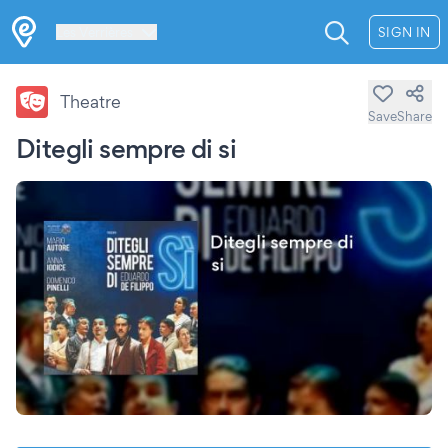
Les Verrières
SIGN IN
Theatre
Save
Share
Ditegli sempre di si