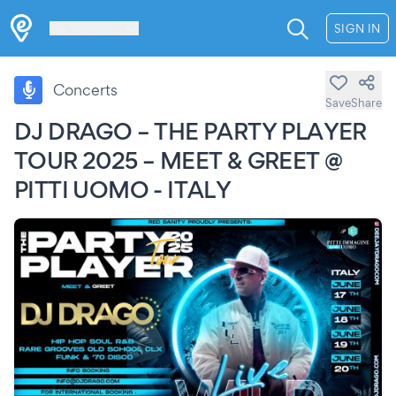
Les Verrières
SIGN IN
Concerts
Save
Share
DJ DRAGO – THE PARTY PLAYER
TOUR 2025 – MEET & GREET @
PITTI UOMO - ITALY