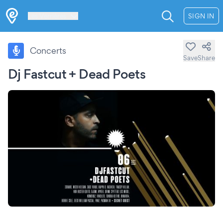
Les Verrières
SIGN IN
Concerts
Save
Share
Dj Fastcut + Dead Poets