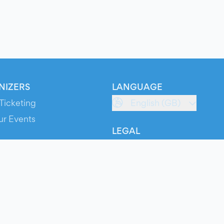
NIZERS
LANGUAGE
Ticketing
English (GB)
ur Events
LEGAL
S
Terms of Service
s
Privacy Policy
Cookie Policy
Service Status