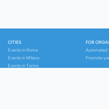
CITIES
FOR ORGA
Events in Roma
Automated 
Events in Milano
Promote yo
Events in Torino
RESOURCE
Events in Bologna
Your Ticket
Events in Firenze
Contact Us
Events in Verona
Help
Newsroom