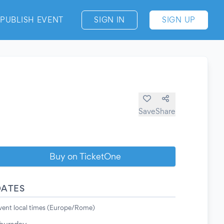
PUBLISH EVENT
SIGN IN
SIGN UP
Save
Share
Buy on TicketOne
DATES
vent local times (Europe/Rome)