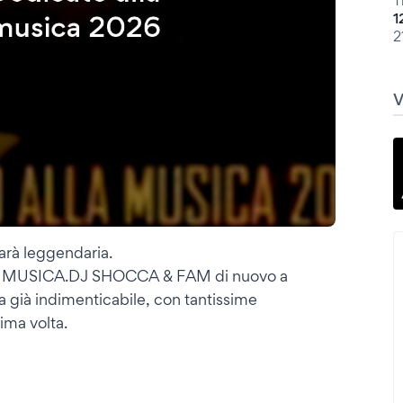
T
1
2
sarà leggendaria.
A MUSICA.DJ SHOCCA & FAM di nuovo a
a già indimenticabile, con tantissime
ima volta.