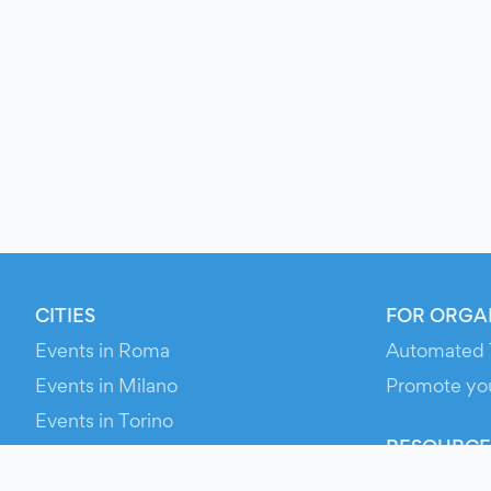
CITIES
FOR ORGA
Events in Roma
Automated 
Events in Milano
Promote yo
Events in Torino
RESOURCE
Events in Bologna
Your Ticket
Events in Firenze