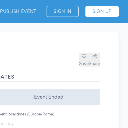
PUBLISH EVENT
SIGN IN
SIGN UP
Save
Share
DATES
Event Ended
vent local times (Europe/Rome)
uesday