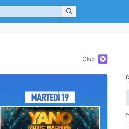
Club
E
T