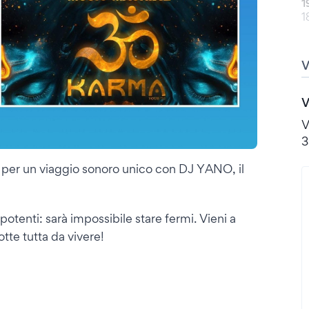
1
1
V
V
3
per un viaggio sonoro unico con DJ YANO, il
potenti: sarà impossibile stare fermi. Vieni a
notte tutta da vivere!