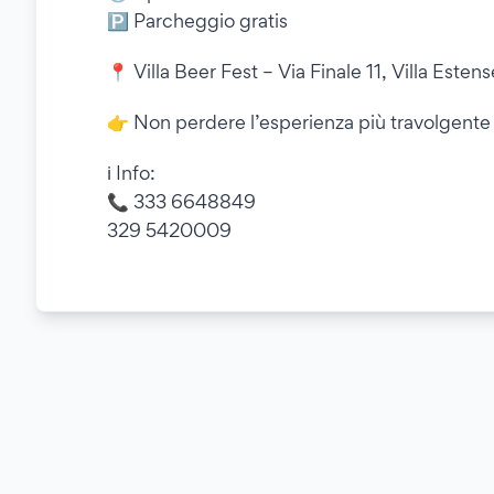
🅿️ Parcheggio gratis
📍 Villa Beer Fest – Via Finale 11, Villa Esten
👉 Non perdere l’esperienza più travolgente 
ℹ️ Info:
📞 333 6648849
329 5420009