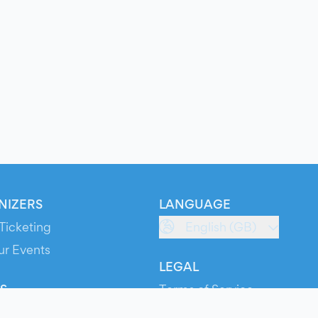
NIZERS
LANGUAGE
Ticketing
English (GB)
ur Events
LEGAL
S
Terms of Service
s
Privacy Policy