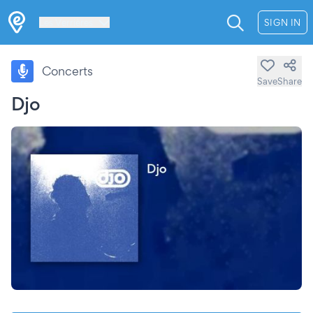
Les Verrières
SIGN IN
Concerts
Save
Share
Djo