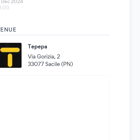
 Dec 2024
1:00
VENUE
Tepepa
Via Gorizia, 2
33077 Sacile (PN)