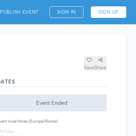
PUBLISH EVENT
SIGN IN
SIGN UP
Save
Share
DATES
Event Ended
vent local times (Europe/Rome)
onday