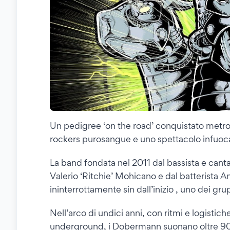
Un pedigree ‘on the road’ conquistato metro
rockers purosangue e uno spettacolo infuoca
La band fondata nel 2011 dal bassista e canta
Valerio ‘Ritchie’ Mohicano e dal batterista 
ininterrottamente sin dall’inizio , uno dei gru
Nell’arco di undici anni, con ritmi e logistich
underground, i Dobermann suonano oltre 90