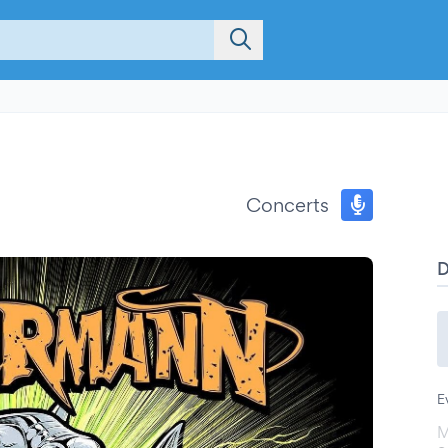
Concerts
E
M