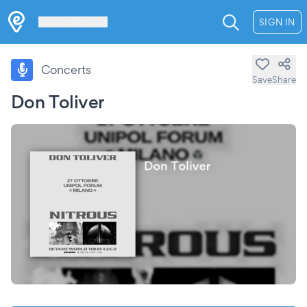
Les Verrières
SIGN IN
Concerts
Save
Share
Don Toliver