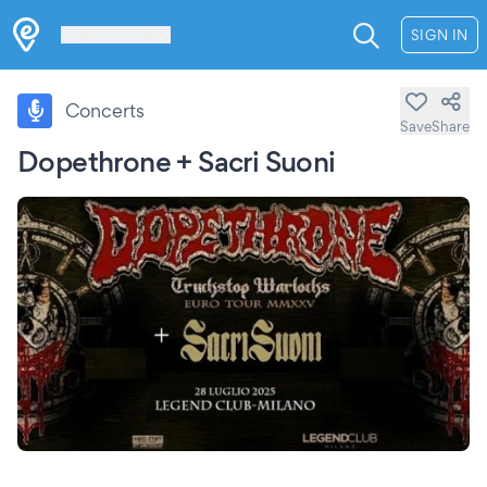
Les Verrières
SIGN IN
Concerts
Save
Share
Dopethrone + Sacri Suoni