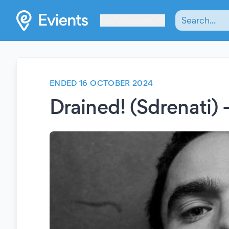
Les Verrières
ENDED 16 OCTOBER 2024
Drained! (Sdrenati) 