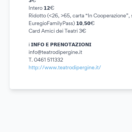
𝟯€
Intero 𝟭𝟮€
Ridotto (<26, >65, carta “In Cooperazione”, 
EuregioFamilyPass) 𝟭𝟬,𝟱𝟬€
Card Amici dei Teatri 3€
ℹ️ 𝗜𝗡𝗙𝗢 𝗘 𝗣𝗥𝗘𝗡𝗢𝗧𝗔𝗭𝗜𝗢𝗡𝗜
info@teatrodipergine.it
T. 0461 511332
http://www.teatrodipergine.it/