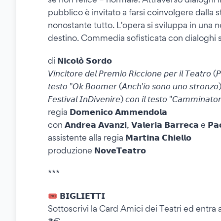
pubblico è invitato a farsi coinvolgere dalla s
nonostante tutto. L'opera si sviluppa in una n
destino. Commedia sofisticata con dialoghi ser
di 𝗡𝗶𝗰𝗼𝗹𝗼̀ 𝗦𝗼𝗿𝗱𝗼
𝘝𝘪𝘯𝘤𝘪𝘵𝘰𝘳𝘦 𝘥𝘦𝘭 𝘗𝘳𝘦𝘮𝘪𝘰 𝘙𝘪𝘤𝘤𝘪𝘰𝘯𝘦 𝘱𝘦𝘳 𝘪𝘭 𝘛𝘦𝘢𝘵𝘳𝘰 (
𝘵𝘦𝘴𝘵𝘰 "𝘖𝘬 𝘉𝘰𝘰𝘮𝘦𝘳 (𝘈𝘯𝘤𝘩'𝘪𝘰 𝘴𝘰𝘯𝘰 𝘶𝘯𝘰 𝘴𝘵𝘳𝘰𝘯𝘻𝘰)"
𝘍𝘦𝘴𝘵𝘪𝘷𝘢𝘭 𝘐𝘯𝘋𝘪𝘷𝘦𝘯𝘪𝘳𝘦) 𝘤𝘰𝘯 𝘪𝘭 𝘵𝘦𝘴𝘵𝘰 "𝘊𝘢𝘮𝘮𝘪𝘯𝘢𝘵𝘰𝘳
regia 𝗗𝗼𝗺𝗲𝗻𝗶𝗰𝗼 𝗔𝗺𝗺𝗲𝗻𝗱𝗼𝗹𝗮
con 𝗔𝗻𝗱𝗿𝗲𝗮 𝗔𝘃𝗮𝗻𝘇𝗶, 𝗩𝗮𝗹𝗲𝗿𝗶𝗮 𝗕𝗮𝗿𝗿𝗲𝗰𝗮 e 𝗣𝗮𝗼
assistente alla regia 𝗠𝗮𝗿𝘁𝗶𝗻𝗮 𝗖𝗵𝗶𝗲𝗹𝗹𝗼
produzione 𝗡𝗼𝘃𝗲𝗧𝗲𝗮𝘁𝗿𝗼
***
🎟️ 𝗕𝗜𝗚𝗟𝗜𝗘𝗧𝗧𝗜
Sottoscrivi la Card Amici dei Teatri ed entra a 