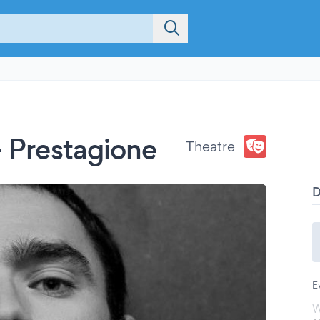
- Prestagione
Theatre
E
W