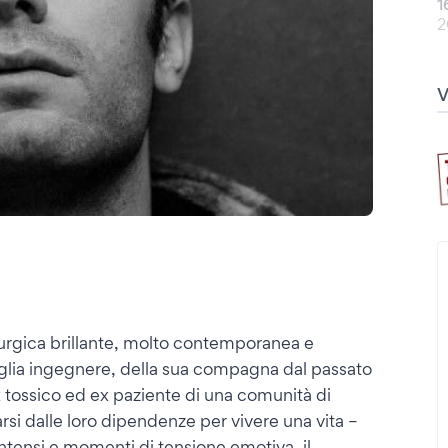
1
2
turgica brillante, molto contemporanea e
iglia ingegnere, della sua compagna dal passato
ex tossico ed ex paziente di una comunità di
arsi dalle loro dipendenze per vivere una vita –
intensi e momenti di tensione emotiva, il