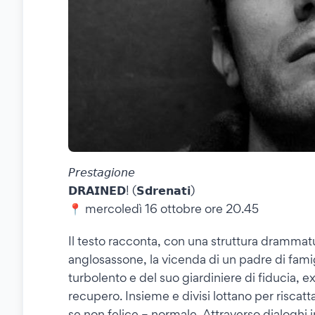
𝘗𝘳𝘦𝘴𝘵𝘢𝘨𝘪𝘰𝘯𝘦
𝗗𝗥𝗔𝗜𝗡𝗘𝗗! (𝗦𝗱𝗿𝗲𝗻𝗮𝘁𝗶)
📍 mercoledì 16 ottobre ore 20.45
Il testo racconta, con una struttura dramma
anglosassone, la vicenda di un padre di fam
turbolento e del suo giardiniere di fiducia, 
recupero. Insieme e divisi lottano per riscatt
se non felice – normale. Attraverso dialoghi 