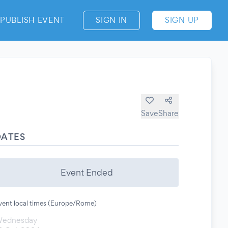
PUBLISH EVENT
SIGN IN
SIGN UP
Save
Share
DATES
Event Ended
vent local times (Europe/Rome)
ednesday