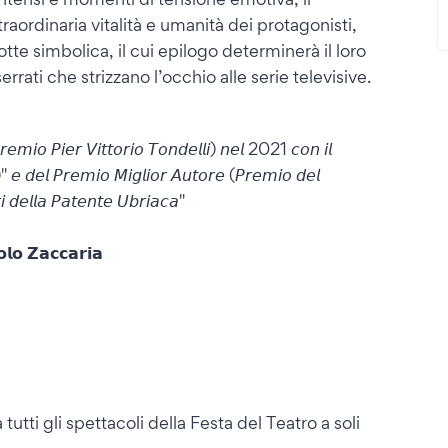
traordinaria vitalità e umanità dei protagonisti,
otte simbolica, il cui epilogo determinerà il loro
rati che strizzano l’occhio alle serie televisive.
𝘳𝘦𝘮𝘪𝘰 𝘗𝘪𝘦𝘳 𝘝𝘪𝘵𝘵𝘰𝘳𝘪𝘰 𝘛𝘰𝘯𝘥𝘦𝘭𝘭𝘪) 𝘯𝘦𝘭 2021 𝘤𝘰𝘯 𝘪𝘭
 𝘦 𝘥𝘦𝘭 𝘗𝘳𝘦𝘮𝘪𝘰 𝘔𝘪𝘨𝘭𝘪𝘰𝘳 𝘈𝘶𝘵𝘰𝘳𝘦 (𝘗𝘳𝘦𝘮𝘪𝘰 𝘥𝘦𝘭
𝘪 𝘥𝘦𝘭𝘭𝘢 𝘗𝘢𝘵𝘦𝘯𝘵𝘦 𝘜𝘣𝘳𝘪𝘢𝘤𝘢"
𝗹𝗼 𝗭𝗮𝗰𝗰𝗮𝗿𝗶𝗮
tutti gli spettacoli della Festa del Teatro a soli