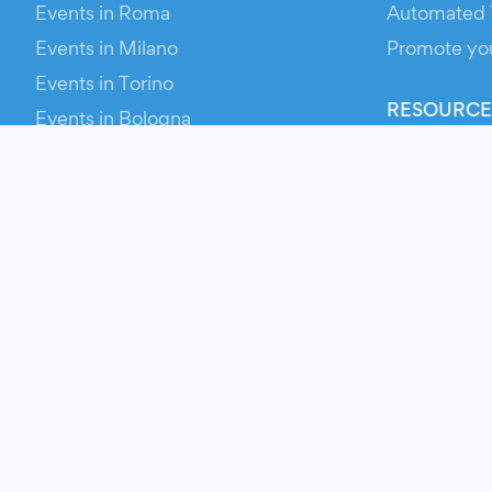
Events in Roma
Automated 
Events in Milano
Promote yo
Events in Torino
RESOURCE
Events in Bologna
Your Ticket
Events in Firenze
Contact Us
Events in Verona
Help
Newsroom
Media Asse
Evien