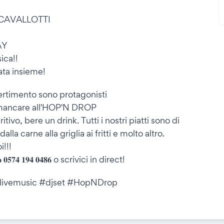
CAVALLOTTI
AY
ica!!
ata insieme!
ertimento sono protagonisti
i mancare all'HOP'N DROP
vo, bere un drink. Tutti i nostri piatti sono di
lla carne alla griglia ai fritti e molto altro.
!!!
𝐨 𝟎𝟓𝟕𝟒 𝟏𝟗𝟒 𝟎𝟒𝟖𝟔 o scrivici in direct!
 #livemusic #djset #HopNDrop