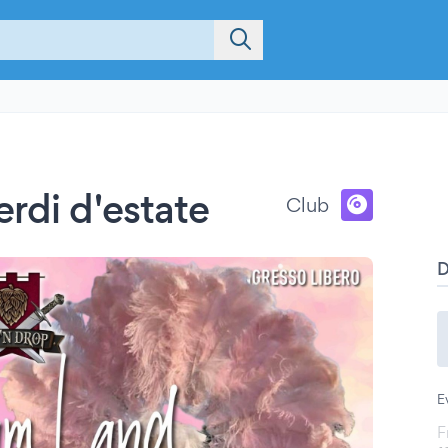
rdi d'estate
Club
E
F