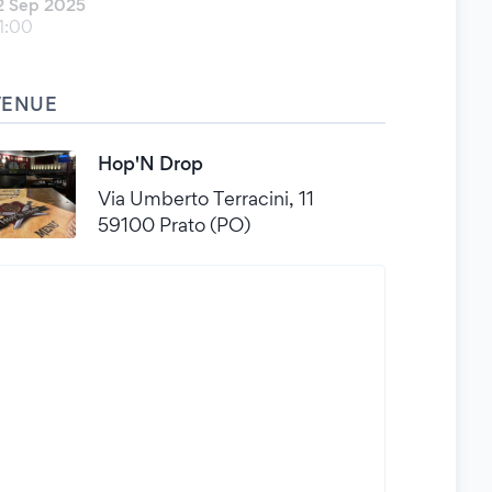
2 Sep 2025
1:00
VENUE
Hop'N Drop
Via Umberto Terracini, 11
59100 Prato (PO)