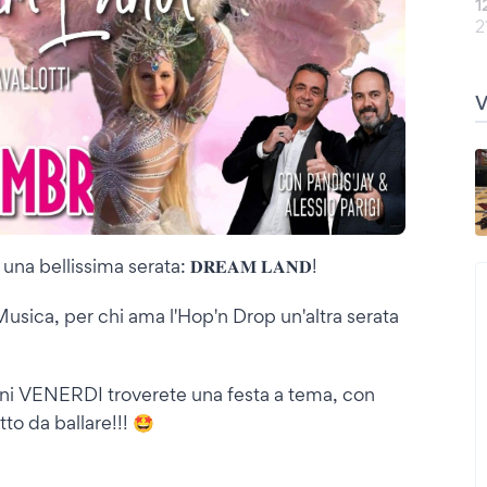
1
2
 bellissima serata: 𝐃𝐑𝐄𝐀𝐌 𝐋𝐀𝐍𝐃!
a Musica, per chi ama l'Hop'n Drop un'altra serata
 VENERDI troverete una festa a tema, con
to da ballare!!! 🤩