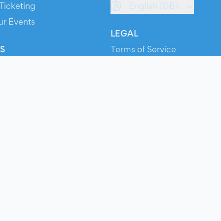
Ticketing
English (GB)
ur Events
LEGAL
S
Terms of Service
s
Privacy Policy
Cookie Policy
Service Status
ts
© 2026 Evients® – All rights reserved.
Made with
in
while listening to
Roxette
.
ts is a registered trademark by Hexation S.r.l. – VATIN IT03735511200