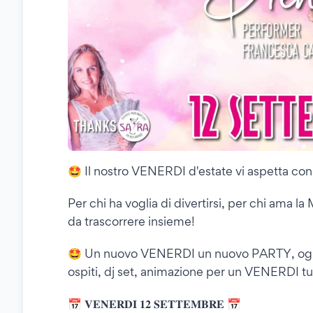
🤩 Il nostro VENERDI d'estate vi aspetta con una
Per chi ha voglia di divertirsi, per chi ama l
da trascorrere insieme!
🤩 Un nuovo VENERDI un nuovo PARTY, ogni
ospiti, dj set, animazione per un VENERDI tut
📅 𝐕𝐄𝐍𝐄𝐑𝐃𝐈 𝟏𝟐 𝐒𝐄𝐓𝐓𝐄𝐌𝐁𝐑𝐄 📅