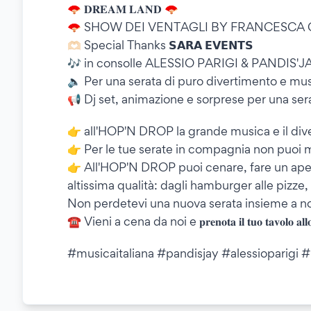
🪭 𝐃𝐑𝐄𝐀𝐌 𝐋𝐀𝐍𝐃 🪭
🪭 SHOW DEI VENTAGLI BY FRANCESCA 
🫶🏻 Special Thanks 𝗦𝗔𝗥𝗔 𝗘𝗩𝗘𝗡𝗧𝗦
🎶 in consolle ALESSIO PARIGI & PANDIS'J
🔈 Per una serata di puro divertimento e mus
📢 Dj set, animazione e sorprese per una ser
👉 all'HOP'N DROP la grande musica e il div
👉 Per le tue serate in compagnia non puo
👉 All'HOP'N DROP puoi cenare, fare un aperiti
altissima qualità: dagli hamburger alle pizze, da
Non perdetevi una nuova serata insieme a noi
☎ Vieni a cena da noi e 𝐩𝐫𝐞𝐧𝐨𝐭𝐚 𝐢𝐥 𝐭𝐮𝐨 𝐭𝐚𝐯𝐨𝐥𝐨 𝐚𝐥
#musicaitaliana #pandisjay #alessioparigi