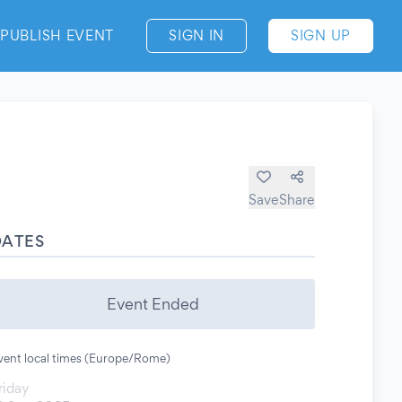
PUBLISH EVENT
SIGN IN
SIGN UP
Save
Share
DATES
Event Ended
vent local times (Europe/Rome)
riday