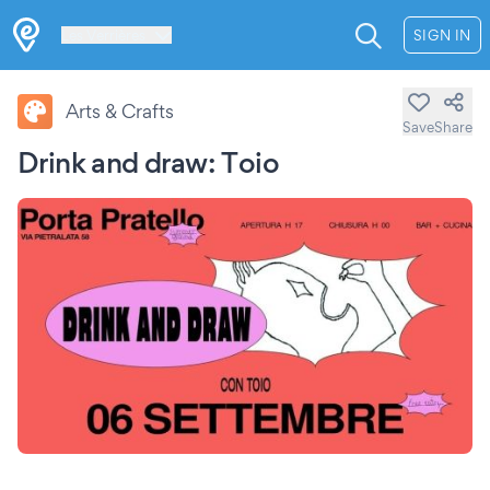
Les Verrières
SIGN IN
Arts & Crafts
Save
Share
Drink and draw: Toio