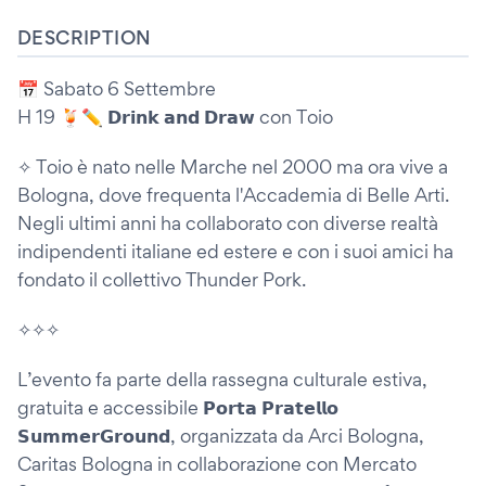
DESCRIPTION
📅 Sabato 6 Settembre
H 19 🍹✏️ 𝗗𝗿𝗶𝗻𝗸 𝗮𝗻𝗱 𝗗𝗿𝗮𝘄 con Toio
✧ Toio è nato nelle Marche nel 2000 ma ora vive a
Bologna, dove frequenta l'Accademia di Belle Arti.
Negli ultimi anni ha collaborato con diverse realtà
indipendenti italiane ed estere e con i suoi amici ha
fondato il collettivo Thunder Pork.
✧✧✧
L’evento fa parte della rassegna culturale estiva,
gratuita e accessibile 𝗣𝗼𝗿𝘁𝗮 𝗣𝗿𝗮𝘁𝗲𝗹𝗹𝗼
𝗦𝘂𝗺𝗺𝗲𝗿𝗚𝗿𝗼𝘂𝗻𝗱, organizzata da Arci Bologna,
Caritas Bologna in collaborazione con Mercato