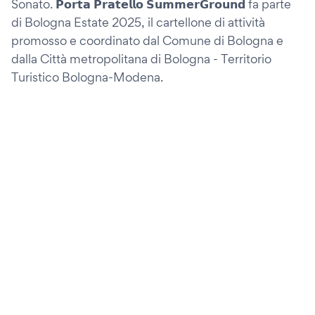
Sonato. 𝗣𝗼𝗿𝘁𝗮 𝗣𝗿𝗮𝘁𝗲𝗹𝗹𝗼 𝗦𝘂𝗺𝗺𝗲𝗿𝗚𝗿𝗼𝘂𝗻𝗱 fa parte
di Bologna Estate 2025, il cartellone di attività
promosso e coordinato dal Comune di Bologna e
dalla Città metropolitana di Bologna - Territorio
Turistico Bologna-Modena.