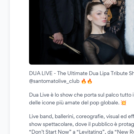
DUA LIVE - The Ultimate Dua Lipa Tribute Sho
@santomatolive_club 🔥🔥
Dua Live è lo show che porta sul palco tutto i
delle icone più amate del pop globale. 💥
Live band, ballerini, coreografie, visual ed eﬀ
show spettacolare, dove il pubblico è prota
“Don’t Start Now” a “Levitating”, da “New R