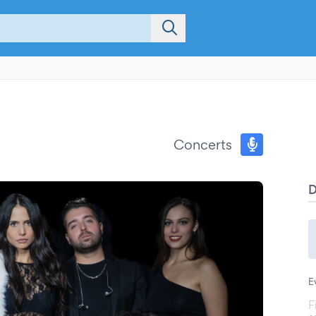
Concerts
E
F