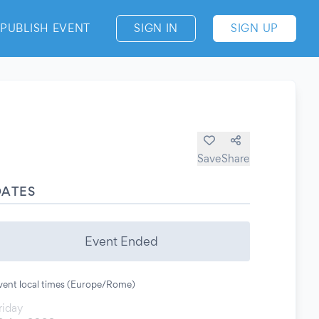
PUBLISH EVENT
SIGN IN
SIGN UP
Save
Share
DATES
Event Ended
vent local times (Europe/Rome)
riday