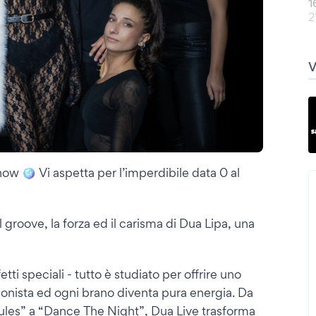
1
2
w 🪩 Vi aspetta per l’imperdibile data 0 al
l groove, la forza ed il carisma di Dua Lipa, una
etti speciali - tutto è studiato per oﬀrire uno
gonista ed ogni brano diventa pura energia. Da
ules” a “Dance The Night”, Dua Live trasforma