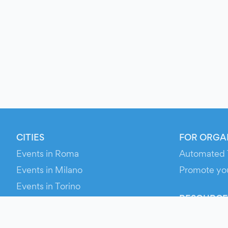
CITIES
FOR ORGA
Events in Roma
Automated 
Events in Milano
Promote yo
Events in Torino
RESOURCE
Events in Bologna
Your Ticket
Events in Firenze