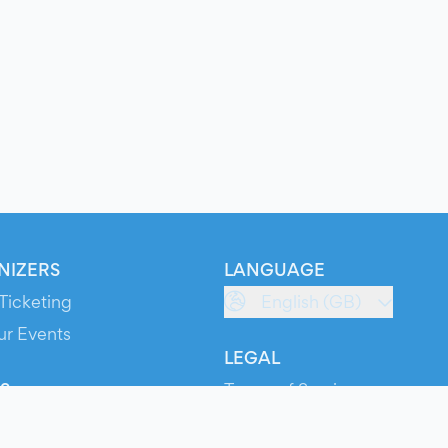
NIZERS
LANGUAGE
Ticketing
English (GB)
ur Events
LEGAL
S
Terms of Service
s
Privacy Policy