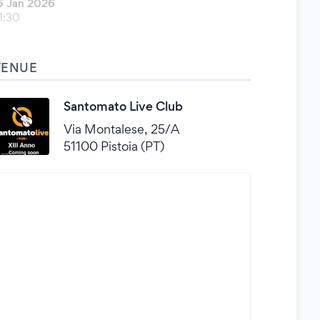
6 Jan 2026
1:30
VENUE
Santomato Live Club
Via Montalese, 25/A
51100 Pistoia (PT)