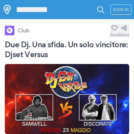
Les Verrières
SIGN IN
Club
Save
Share
Due Dj. Una sfida. Un solo vincitore:
Djset Versus