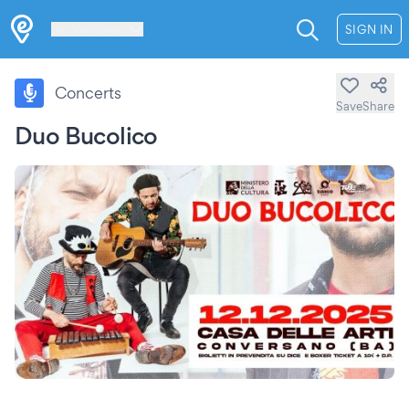
Les Verrières
SIGN IN
Concerts
Save
Share
Duo Bucolico