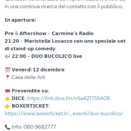
in una continua ricerca del contatto con il pubblico.
𝗜𝗻 𝗮𝗽𝗲𝗿𝘁𝘂𝗿𝗮!
𝗣𝗿𝗲 & 𝗔𝗳𝘁𝗲𝗿𝘀𝗵𝗼𝘄 – 𝗖𝗮𝗿𝗺𝗶𝗻𝗲’𝘀 𝗥𝗮𝗱𝗶𝗼
𝟮𝟭:𝟮𝟬 – 𝗠𝗮𝗿𝗶𝘀𝘁𝗲𝗹𝗹𝗮 𝗟𝗼𝘀𝗮𝗰𝗰𝗼 𝗰𝗼𝗻 𝘂𝗻𝗼 𝘀𝗽𝗲𝗰𝗶𝗮𝗹𝗲 𝘀𝗲𝘁
𝗱𝗶 𝘀𝘁𝗮𝗻𝗱-𝘂𝗽 𝗰𝗼𝗺𝗲𝗱𝘆
🎶 𝟮𝟮:𝟬𝟬 – 𝗗𝗨𝗢 𝗕𝗨𝗖𝗢𝗟𝗜𝗖𝗢 𝗹𝗶𝘃𝗲
🗓️ 𝗩𝗲𝗻𝗲𝗿𝗱ì 𝟭𝟮 𝗱𝗶𝗰𝗲𝗺𝗯𝗿𝗲
📍 Casa delle Arti
🎟️ 𝗣𝗿𝗲𝘃𝗲𝗻𝗱𝗶𝘁𝗲 𝘀𝘂:
👉 𝗗𝗜𝗖𝗘:
https://link.dice.fm/n5a421755408
👉 𝗕𝗢𝗫𝗘𝗥𝗧𝗜𝗖𝗞𝗘𝗧:
https://www.boxerticket.it/...eventi/duo-bucolico/
📞 Info: 080 9682777