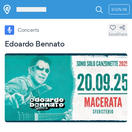
Les Verrières
SIGN IN
Concerts
Save
Share
Edoardo Bennato