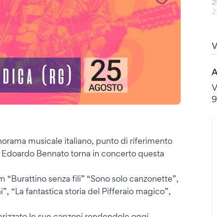
2
2
A
V
9
norama musicale italiano, punto di riferimento
: Edoardo Bennato torna in concerto questa
um “Burattino senza fili” “Sono solo canzonette”,
, “La fantastica storia del Pifferaio magico”,
erizzato le sue canzoni rendendole oggi