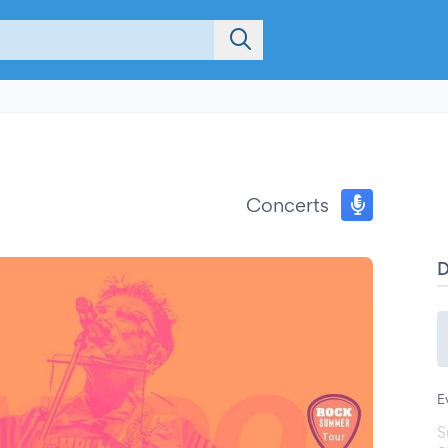
Concerts
E
S