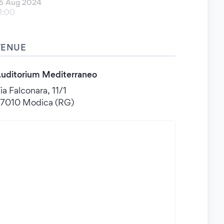
5 Aug 2024
1:00
VENUE
uditorium Mediterraneo
ia Falconara, 11/1
7010 Modica (RG)