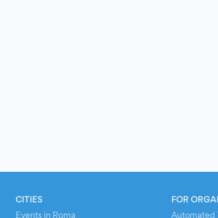
CITIES
FOR ORGA
Events in Roma
Automated 