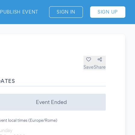
PUBLISH EVENT
SIGN IN
SIGN UP
Save
Share
DATES
Event Ended
vent local times (Europe/Rome)
unday