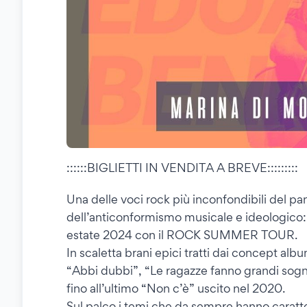
::::::BIGLIETTI IN VENDITA A BREVE:::::::::
Una delle voci rock più inconfondibili del pa
dell’anticonformismo musicale e ideologico
estate 2024 con il ROCK SUMMER TOUR.
In scaletta brani epici tratti dai concept alb
“Abbi dubbi”, “Le ragazze fanno grandi sogni”
fino all’ultimo “Non c’è” uscito nel 2020.
Sul palco i temi che da sempre hanno caratt