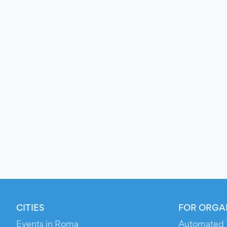
CITIES
FOR ORGA
Events in Roma
Automated 