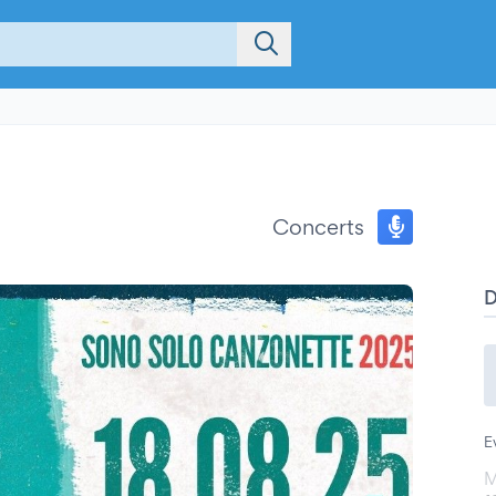
Concerts
E
M