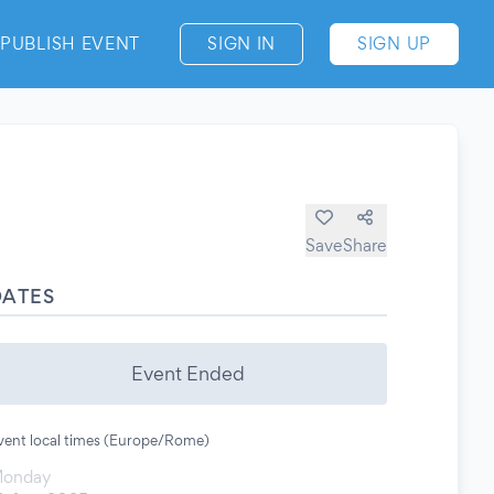
PUBLISH EVENT
SIGN IN
SIGN UP
Save
Share
DATES
Event Ended
vent local times (Europe/Rome)
onday