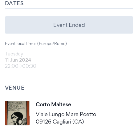
DATES
Event Ended
Event local times (Europe/Rome)
Tuesday
11 Jun 2024
22:00
00:30
VENUE
Corto Maltese
Viale Lungo Mare Poetto
09126 Cagliari (CA)