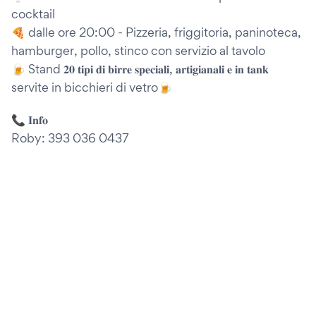
cocktail
🍕 dalle ore 20:00 - Pizzeria, friggitoria, paninoteca,
hamburger, pollo, stinco con servizio al tavolo
🍺 Stand 𝟐𝟎 𝐭𝐢𝐩𝐢 𝐝𝐢 𝐛𝐢𝐫𝐫𝐞 𝐬𝐩𝐞𝐜𝐢𝐚𝐥𝐢, 𝐚𝐫𝐭𝐢𝐠𝐢𝐚𝐧𝐚𝐥𝐢 𝐞 𝐢𝐧 𝐭𝐚𝐧𝐤
servite in bicchieri di vetro🍺
📞 𝐈𝐧𝐟𝐨
Roby: 393 036 0437