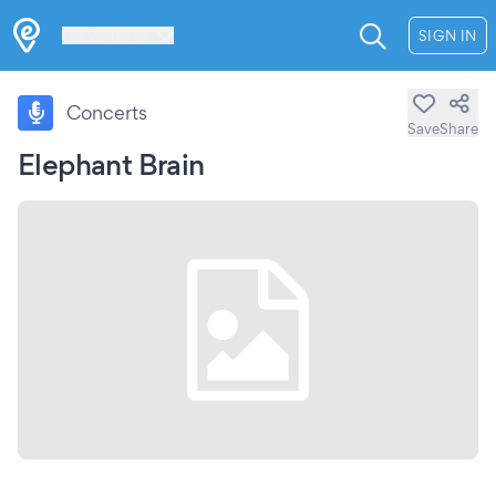
Les Verrières
SIGN IN
Concerts
Save
Share
Elephant Brain