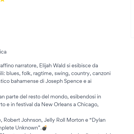
ica
ffino narratore, Elijah Wald si esibisce da
li: blues, folk, ragtime, swing, country, canzoni
rristico bahamense di Joseph Spence e ai
n gran parte del resto del mondo, esibendosi in
rto e in festival da New Orleans a Chicago,
e, Robert Johnson, Jelly Roll Morton e “Dylan
Complete Unknown”.💣