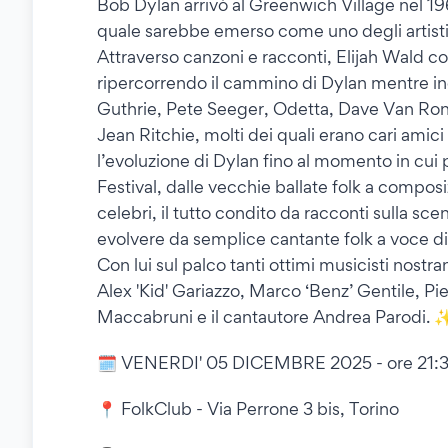
Bob Dylan arrivò al Greenwich Village nel 1
quale sarebbe emerso come uno degli artisti
Attraverso canzoni e racconti, Elijah Wald c
ripercorrendo il cammino di Dylan mentre 
Guthrie, Pete Seeger, Odetta, Dave Van Ronk
Jean Ritchie, molti dei quali erano cari amici 
l’evoluzione di Dylan fino al momento in cui p
Festival, dalle vecchie ballate folk a composi
celebri, il tutto condito da racconti sulla sc
evolvere da semplice cantante folk a voce d
Con lui sul palco tanti ottimi musicisti nostra
Alex 'Kid' Gariazzo, Marco ‘Benz’ Gentile, Pi
Maccabruni e il cantautore Andrea Parodi. 
🗓 VENERDI' 05 DICEMBRE 2025 - ore 21:
📍 FolkClub - Via Perrone 3 bis, Torino