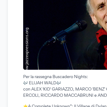
Per la rassegna Buscadero Nights:
🎶 ELIJAH WALD🎶
con ALEX 'KID' GARIAZZO, MARCO 'BENZ
ERCOLI, RICCARDO MACCABRUNI e AND
⭐A Complete Unknown”: Il Village di Dyl