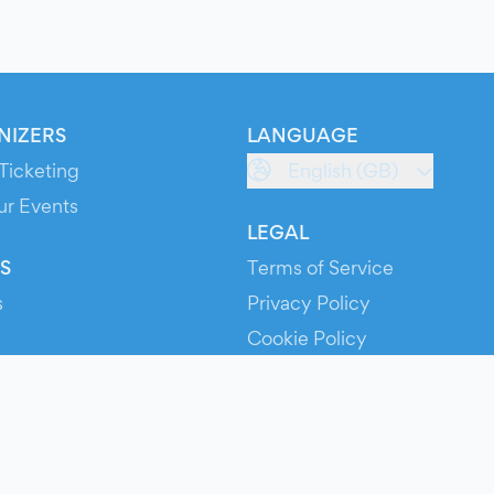
NIZERS
LANGUAGE
Ticketing
English (GB)
ur Events
LEGAL
S
Terms of Service
s
Privacy Policy
Cookie Policy
Service Status
ts