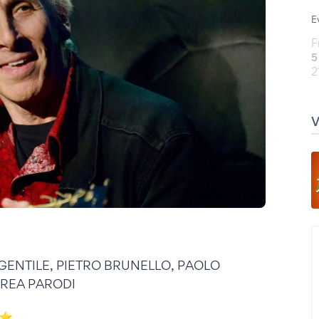
E
F
5
2
' GENTILE, PIETRO BRUNELLO, PAOLO
REA PARODI
an⭐