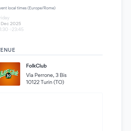
vent local times (Europe/Rome)
riday
 Dec 2025
1:30
23:45
VENUE
FolkClub
Via Perrone, 3 Bis
10122 Turin (TO)