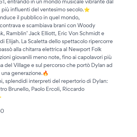
961, entrando in un mondo musicale vibrante dal
 più influenti del ventesimo secolo.⭐
onduce il pubblico in quel mondo,
incontrava e scambiava brani con Woody
, Ramblin’ Jack Elliott, Eric Von Schmidt e
di Elijah. La Scaletta dello spettacolo ripercorre
assò alla chitarra elettrica al Newport Folk
zioni giovanili meno note, fino ai capolavori più
ena del Village e sul percorso che portò Dylan ad
i una generazione.🔥
ni, splendidi interpreti del repertorio di Dylan:
etro Brunello, Paolo Ercoli, Riccardo
✨
30