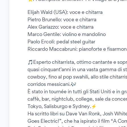
Elijah Wald (USA): voce e chitarra
Pietro Brunello: voce e chitarra
Alex Gariazzo: voce e chitarra
Marco Gentile: violino e mandolino
Paolo Ercoli: pedal steel guitar
Riccardo Maccabruni: pianoforte e fisarmon
🎵Esperto chitarrista, ottimo cantante e sopra
quasi cinquant’anni in una vasta gamma di sti
cowboy, fino al pop swahili, allo stile chita
corridos messicani.🎶
È stato in tournée in tutti gli Stati Uniti e i
caffè, bar, nightclub, college, sale da conce
Tokyo, Salisburgo e Sydney.⚡
Ha scritto libri su Dave Van Ronk, Josh Whit
Goes Electric!”, che ha ispirato il film “A 