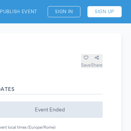
PUBLISH EVENT
SIGN IN
SIGN UP
Save
Share
DATES
Event Ended
vent local times (Europe/Rome)