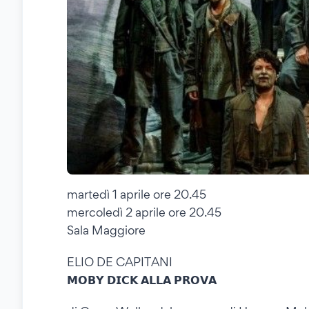
martedì 1 aprile ore 20.45
mercoledì 2 aprile ore 20.45
Sala Maggiore
ELIO DE CAPITANI
𝗠𝗢𝗕𝗬 𝗗𝗜𝗖𝗞 𝗔𝗟𝗟𝗔 𝗣𝗥𝗢𝗩𝗔