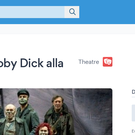
oby Dick alla
Theatre
E