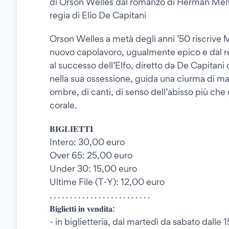
di Orson Welles dal romanzo di Herman Melv
regia di Elio De Capitani
Orson Welles a metà degli anni ’50 riscrive M
nuovo capolavoro, ugualmente epico e dal r
al successo dell’Elfo, diretto da De Capitani
nella sua ossessione, guida una ciurma di magn
ombre, di canti, di senso dell’abisso più che
corale.
𝐁𝐈𝐆𝐋𝐈𝐄𝐓𝐓𝐈
Intero: 30,00 euro
Over 65: 25,00 euro
Under 30: 15,00 euro
Ultime File (T-Y): 12,00 euro
. . . . . . . . . . . . . . . . . . . . . . . . .
𝐁𝐢𝐠𝐥𝐢𝐞𝐭𝐭𝐢 𝐢𝐧 𝐯𝐞𝐧𝐝𝐢𝐭𝐚:
- in biglietteria, dal martedì da sabato dalle 1