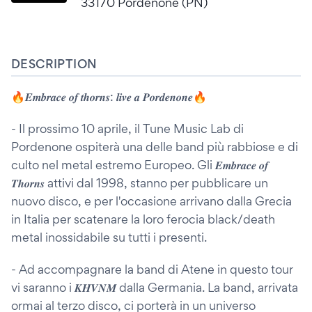
33170 Pordenone (PN)
DESCRIPTION
🔥𝑬𝒎𝒃𝒓𝒂𝒄𝒆 𝒐𝒇 𝒕𝒉𝒐𝒓𝒏𝒔: 𝒍𝒊𝒗𝒆 𝒂 𝑷𝒐𝒓𝒅𝒆𝒏𝒐𝒏𝒆🔥
- Il prossimo 10 aprile, il Tune Music Lab di
Pordenone ospiterà una delle band più rabbiose e di
culto nel metal estremo Europeo. Gli 𝑬𝒎𝒃𝒓𝒂𝒄𝒆 𝒐𝒇
𝑻𝒉𝒐𝒓𝒏𝒔 attivi dal 1998, stanno per pubblicare un
nuovo disco, e per l'occasione arrivano dalla Grecia
in Italia per scatenare la loro ferocia black/death
metal inossidabile su tutti i presenti.
- Ad accompagnare la band di Atene in questo tour
vi saranno i 𝑲𝑯𝑽𝑵𝑴 dalla Germania. La band, arrivata
ormai al terzo disco, ci porterà in un universo