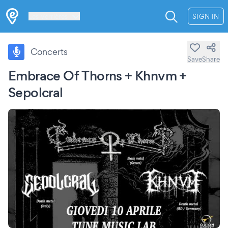
Les Verrières
SIGN IN
Concerts
Save
Share
Embrace Of Thorns + Khnvm +
Sepolcral