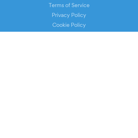
Terms of Service
Privacy Policy
Cookie Policy
Service Status
DOWNLOAD THE APP!
FOR ORGANIZERS
Automated Ticketing
Promote your Events