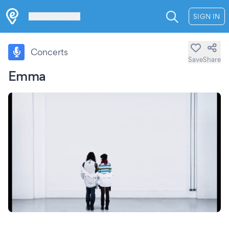
Les Verrières
SIGN IN
Concerts
Save
Share
Emma