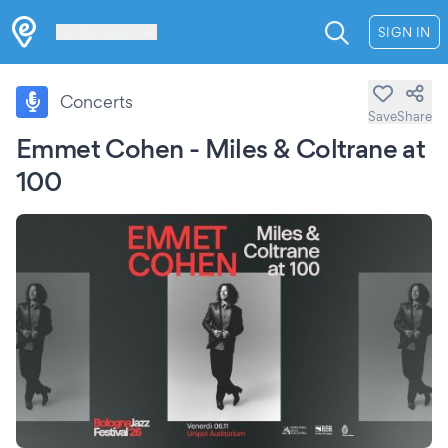
Les Verrières
SIGN IN
Concerts
Save
Share
Emmet Cohen - Miles & Coltrane at
100