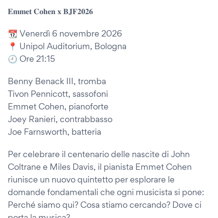
𝐄𝐦𝐦𝐞𝐭 𝐂𝐨𝐡𝐞𝐧 𝐱 𝐁𝐉𝐅𝟐𝟎𝟐𝟔
📆 Venerdì 6 novembre 2026
📍 Unipol Auditorium, Bologna
🕘 Ore 21:15
Benny Benack III, tromba
Tivon Pennicott, sassofoni
Emmet Cohen, pianoforte
Joey Ranieri, contrabbasso
Joe Farnsworth, batteria
Per celebrare il centenario delle nascite di John
Coltrane e Miles Davis, il pianista Emmet Cohen
riunisce un nuovo quintetto per esplorare le
domande fondamentali che ogni musicista si pone:
Perché siamo qui? Cosa stiamo cercando? Dove ci
porta la musica?