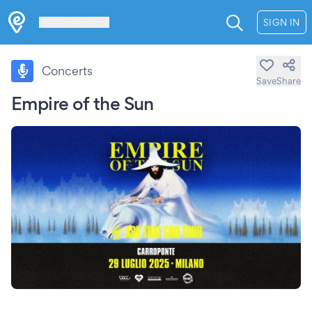
Les Verrières
SIGN IN
Concerts
Save
Share
Empire of the Sun